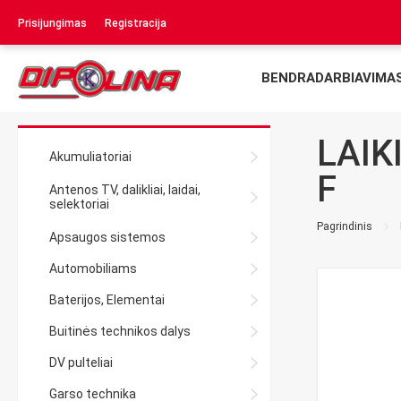
Prisijungimas
Registracija
BENDRADARBIAVIMA
LAIK
Akumuliatoriai
F
Antenos TV, dalikliai, laidai,
selektoriai
Pagrindinis
Apsaugos sistemos
Automobiliams
Baterijos, Elementai
Buitinės technikos dalys
DV pulteliai
Garso technika