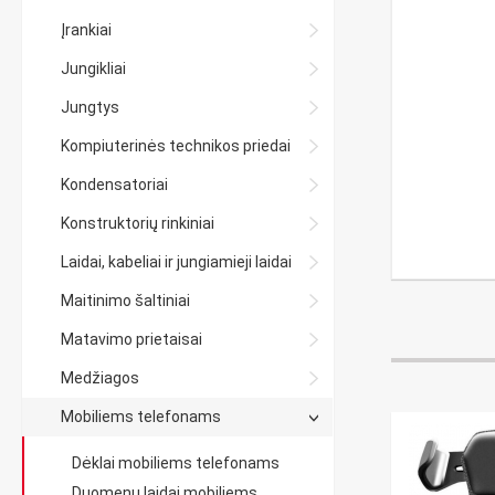
Įrankiai
Jungikliai
Jungtys
Kompiuterinės technikos priedai
Kondensatoriai
Konstruktorių rinkiniai
Laidai, kabeliai ir jungiamieji laidai
Maitinimo šaltiniai
Matavimo prietaisai
Medžiagos
Mobiliems telefonams
Dėklai mobiliems telefonams
Duomenų laidai mobiliems