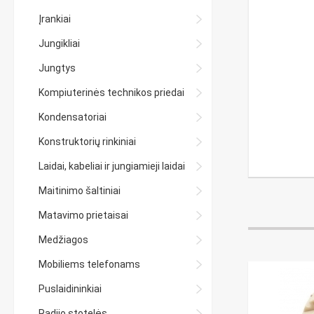
Įrankiai
Jungikliai
Jungtys
Kompiuterinės technikos priedai
Kondensatoriai
Konstruktorių rinkiniai
Laidai, kabeliai ir jungiamieji laidai
Maitinimo šaltiniai
Matavimo prietaisai
Medžiagos
Mobiliems telefonams
Puslaidininkiai
Radijo stotelės