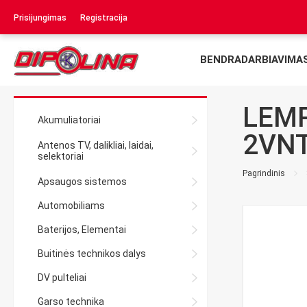
Prisijungimas
Registracija
BENDRADARBIAVIMA
LEMP
Akumuliatoriai
2VN
Antenos TV, dalikliai, laidai,
selektoriai
Pagrindinis
Apsaugos sistemos
Automobiliams
Baterijos, Elementai
Buitinės technikos dalys
DV pulteliai
Garso technika