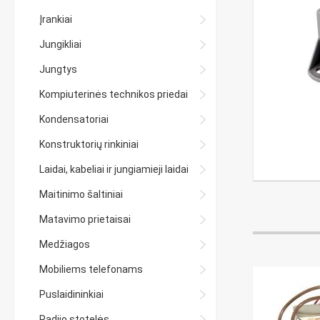
Įrankiai
Jungikliai
Jungtys
Kompiuterinės technikos priedai
Kondensatoriai
Konstruktorių rinkiniai
Laidai, kabeliai ir jungiamieji laidai
Maitinimo šaltiniai
Matavimo prietaisai
Medžiagos
Mobiliems telefonams
Puslaidininkiai
Radijo stotelės