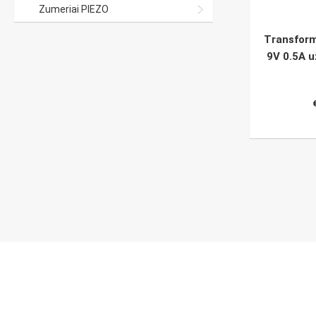
Zumeriai PIEZO
Transform
9V 0.5A u