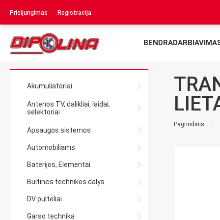
Prisijungimas
Registracija
BENDRADARBIAVIMA
TRAN
Akumuliatoriai
LIET
Antenos TV, dalikliai, laidai,
selektoriai
Pagrindinis
Apsaugos sistemos
Automobiliams
Baterijos, Elementai
Buitinės technikos dalys
DV pulteliai
Garso technika