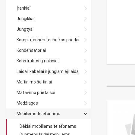
Įrankiai
Jungikliai
Jungtys
Kompiuterinės technikos priedai
Kondensatoriai
Konstruktorių rinkiniai
Laidai, kabeliai ir jungiamieji laidai
Maitinimo šaltiniai
Matavimo prietaisai
Medžiagos
Mobiliems telefonams
Dėklai mobiliems telefonams
Duomenų laidai mobiliems