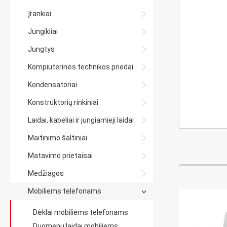
Įrankiai
Jungikliai
Jungtys
Kompiuterinės technikos priedai
Kondensatoriai
Konstruktorių rinkiniai
Laidai, kabeliai ir jungiamieji laidai
Maitinimo šaltiniai
Matavimo prietaisai
Medžiagos
Mobiliems telefonams
Dėklai mobiliems telefonams
Duomenų laidai mobiliems