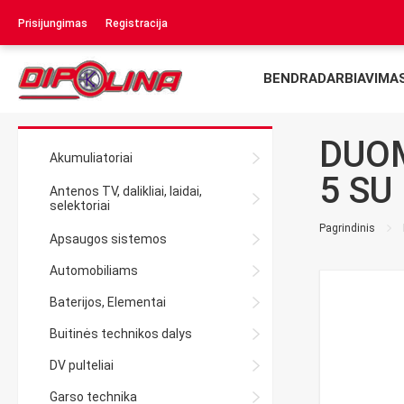
Prisijungimas
Registracija
BENDRADARBIAVIMA
DUOM
Akumuliatoriai
5 SU
Antenos TV, dalikliai, laidai,
selektoriai
Pagrindinis
Apsaugos sistemos
Automobiliams
Baterijos, Elementai
Buitinės technikos dalys
DV pulteliai
Garso technika