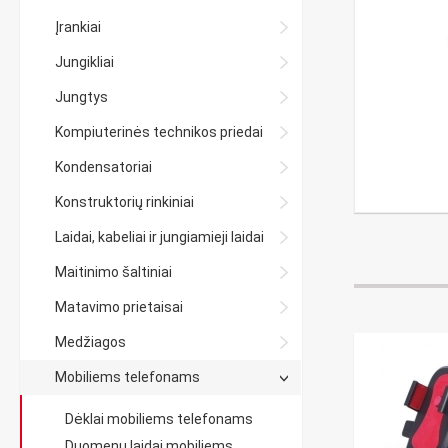
Įrankiai
Jungikliai
Jungtys
Kompiuterinės technikos priedai
Kondensatoriai
Konstruktorių rinkiniai
Laidai, kabeliai ir jungiamieji laidai
Maitinimo šaltiniai
Matavimo prietaisai
Medžiagos
Mobiliems telefonams
Dėklai mobiliems telefonams
Duomenų laidai mobiliems