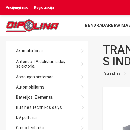
Prisijungimas
Registracija
BENDRADARBIAVIMA
TRAN
Akumuliatoriai
S IN
Antenos TV, dalikliai, laidai,
selektoriai
Pagrindinis
Apsaugos sistemos
Automobiliams
Baterijos, Elementai
Buitinės technikos dalys
DV pulteliai
Garso technika