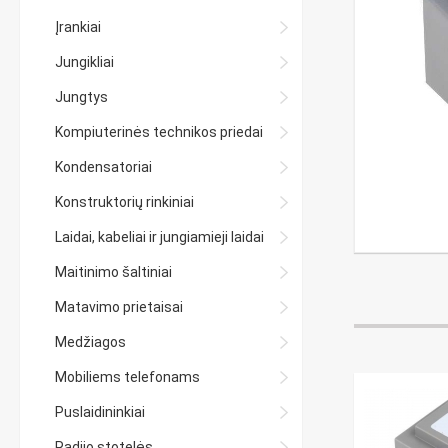
Įrankiai
Jungikliai
Jungtys
Kompiuterinės technikos priedai
Kondensatoriai
Konstruktorių rinkiniai
Laidai, kabeliai ir jungiamieji laidai
Maitinimo šaltiniai
Matavimo prietaisai
Medžiagos
Mobiliems telefonams
Puslaidininkiai
Radijo stotelės