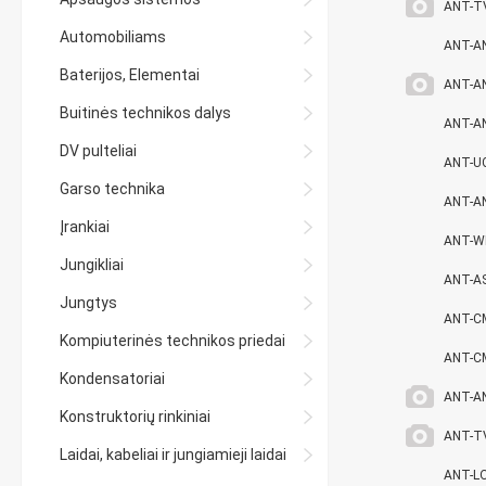
ANT-T
Automobiliams
ANT-A
Baterijos, Elementai
ANT-A
Buitinės technikos dalys
ANT-A
DV pulteliai
ANT-U
Garso technika
ANT-A
Įrankiai
ANT-W
Jungikliai
ANT-A
Jungtys
ANT-C
Kompiuterinės technikos priedai
ANT-C
Kondensatoriai
ANT-A
Konstruktorių rinkiniai
ANT-T
Laidai, kabeliai ir jungiamieji laidai
ANT-L