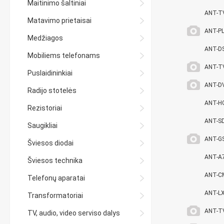
Maitinimo šaltiniai
ANT-T
Matavimo prietaisai
ANT-P
Medžiagos
ANT-D
Mobiliems telefonams
ANT-T
Puslaidininkiai
ANT-D
Radijo stotelės
ANT-H
Rezistoriai
ANT-S
Saugikliai
ANT-G
Šviesos diodai
ANT-A
Šviesos technika
ANT-C
Telefonų aparatai
ANT-L
Transformatoriai
ANT-T
TV, audio, video serviso dalys