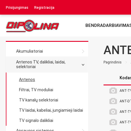
Prisijungimas
Registracija
BENDRADARBIAVIMA
ANT
Akumuliatoriai
Antenos TV, dalikliai, laidai,
Pagrindinis
selektoriai
Koda
Antenos
Filtrai, TV moduliai
ANT-T
TV kanalų selektoriai
ANT-D
TV laidai, kabeliai, jungiamieji laidai
ANT-T
TV signalo dalikliai
ANT-T
Apsaugos sistemos