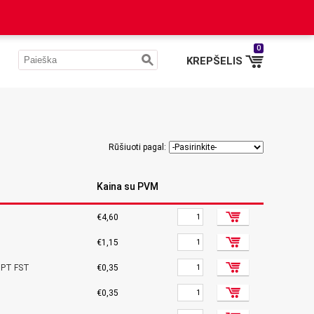
0
KREPŠELIS
Rūšiuoti pagal:
Kaina su PVM
€4,60
€1,15
.PT FST
€0,35
€0,35