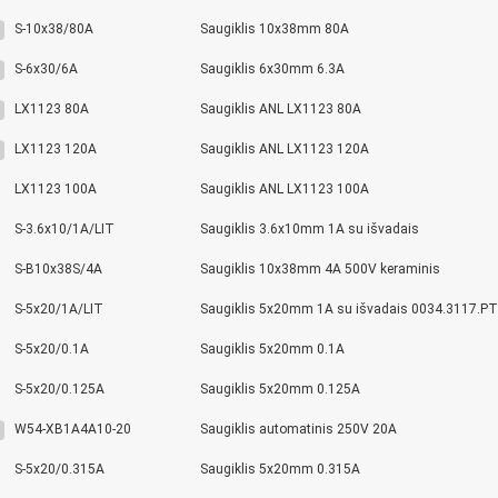
S-10x38/80A
Saugiklis 10x38mm 80A
S-6x30/6A
Saugiklis 6x30mm 6.3A
LX1123 80A
Saugiklis ANL LX1123 80A
LX1123 120A
Saugiklis ANL LX1123 120A
LX1123 100A
Saugiklis ANL LX1123 100A
S-3.6x10/1A/LIT
Saugiklis 3.6x10mm 1A su išvadais
S-B10x38S/4A
Saugiklis 10x38mm 4A 500V keraminis
S-5x20/1A/LIT
Saugiklis 5x20mm 1A su išvadais 0034.3117.PT
S-5x20/0.1A
Saugiklis 5x20mm 0.1A
S-5x20/0.125A
Saugiklis 5x20mm 0.125A
W54-XB1A4A10-20
Saugiklis automatinis 250V 20A
S-5x20/0.315A
Saugiklis 5x20mm 0.315A