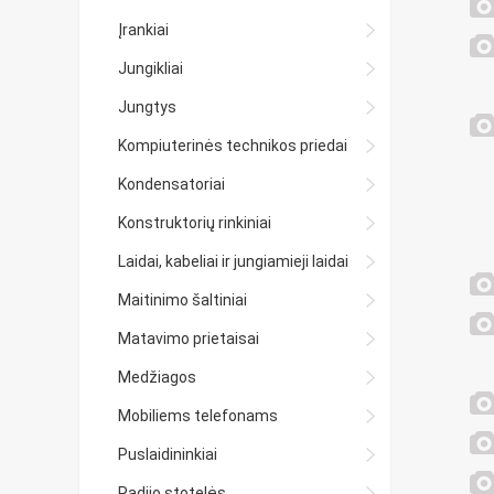
Įrankiai
Jungikliai
Jungtys
Kompiuterinės technikos priedai
Kondensatoriai
Konstruktorių rinkiniai
Laidai, kabeliai ir jungiamieji laidai
Maitinimo šaltiniai
Matavimo prietaisai
Medžiagos
Mobiliems telefonams
Puslaidininkiai
Radijo stotelės