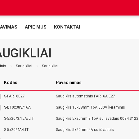
AVIMAS
APIE MUS
KONTAKTAI
UGIKLIAI
inis
Saugikliai
Saugikliai
Kodas
Pavadinimas
S-PAR16E27
Saugiklis automatinis PAR16A E27
S-B10x38S/16A
Saugiklis 10x38mm 16A 500V keraminis
S-5x20/3.15A/LIT
Saugiklis 5x20mm 3.15A su išvadais 0034.3122
S-5x20/4A/LIT
Saugiklis 5x20mm 4A su išvadais