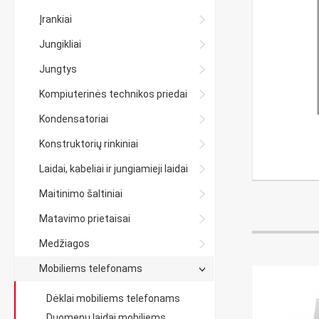
Įrankiai
Jungikliai
Jungtys
Kompiuterinės technikos priedai
Kondensatoriai
Konstruktorių rinkiniai
Laidai, kabeliai ir jungiamieji laidai
Maitinimo šaltiniai
Matavimo prietaisai
Medžiagos
Mobiliems telefonams
Dėklai mobiliems telefonams
Duomenų laidai mobiliems