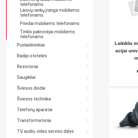
telefonams
Laisvų rankų įranga mobiliems
telefonams
Priedai mobiliems telefonams
Tinklo pakrovėjai mobiliems
telefonams
Laikiklis m
Puslaidininkiai
acijai uni
Radijo stotelės
m
Rezistoriai
Saugikliai
Šviesos diodai
Šviesos technika
Telefonų aparatai
Transformatoriai
TV, audio, video serviso dalys