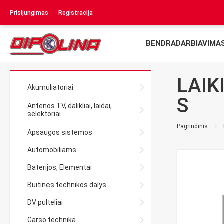
Prisijungimas
Registracija
BENDRADARBIAVIMA
LAIK
Akumuliatoriai
S
Antenos TV, dalikliai, laidai,
selektoriai
Pagrindinis
Apsaugos sistemos
Automobiliams
Baterijos, Elementai
Buitinės technikos dalys
DV pulteliai
Garso technika