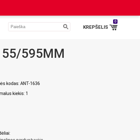
0
KREPŠELIS
155/595MM
ės kodas: ANT-1636
malus kiekis: 1
ėliai: