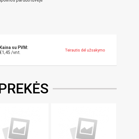
ipolinos parduotuvėje
Kaina su PVM:
Teirautis dėl užsakymo
€1,45 /vnt.
 PREKĖS