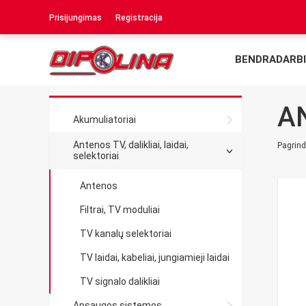
Prisijungimas
Registracija
BENDRADARBI
A
Akumuliatoriai
Antenos TV, dalikliai, laidai,
Pagrind
selektoriai
Antenos
Filtrai, TV moduliai
TV kanalų selektoriai
TV laidai, kabeliai, jungiamieji laidai
TV signalo dalikliai
Apsaugos sistemos