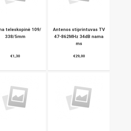
na teleskopinė 109/
Antenos stiprintuvas TV
338/5mm
47-862MHz 34dB nama
ms
€1,30
€29,00