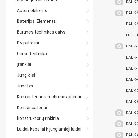
DALIK
Automobiliams
DALIK-
Baterijos, Elementai
DALIK
Buitinės technikos dalys
PRIET-
DV pulteliai
DALIK
Garso technika
DALIK
Įrankiai
DALIK
Jungikliai
DALIK
Jungtys
DALIK
Kompiuterinės technikos priedai
DALIK-
Kondensatoriai
DALIK-
Konstruktorių rinkiniai
DALIK-
Laidai, kabeliai ir jungiamieji laidai
DALIK-