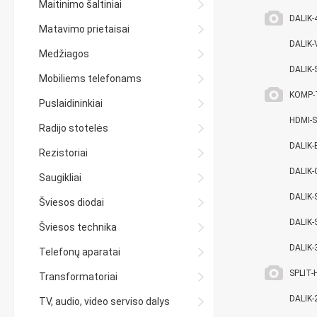
Maitinimo šaltiniai
DALIK-
Matavimo prietaisai
DALIK
Medžiagos
DALIK
Mobiliems telefonams
KOMP-
Puslaidininkiai
HDMI-
Radijo stotelės
DALIK
Rezistoriai
DALIK
Saugikliai
DALIK-
Šviesos diodai
DALIK-
Šviesos technika
DALIK-
Telefonų aparatai
SPLIT-
Transformatoriai
DALIK-
TV, audio, video serviso dalys