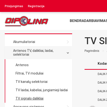
Prisijungimas
Registracija
BENDRADARBIAVIMA
TV S
Akumuliatoriai
Antenos TV, dalikliai, laidai,
Pagrindinis
selektoriai
Koda
Antenos
Filtrai, TV moduliai
DALIK-
TV kanalų selektoriai
DALIK
TV laidai, kabeliai, jungiamieji laidai
DALIK-
TV signalo dalikliai
DALIK-
Apsaugos sistemos